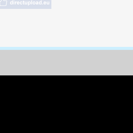
nungen & Kunst
& Tiere
 Freizeit
k
per
ges