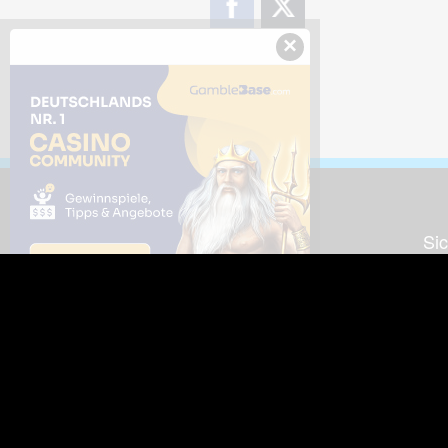
×
Downloads
Sic
Dieses Bild downloaden
Die
Desktop Tools
Wer
Nut
Support
So
häufig gestellte Fragen
Kontakt & Support-System
Neu
Impressum
Fac