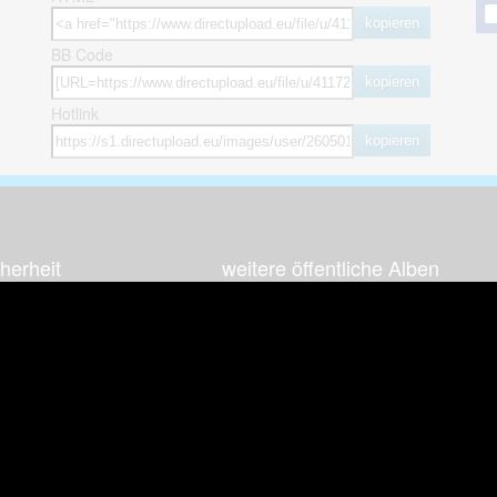
kopieren
BB Code
kopieren
Hotlink
kopieren
herheit
weitere öffentliche Alben
ses Bild melden (Abuse)
Autos & Verkehr
Zeich
 sieht meine Fotos
Computerspiele
Natur 
zerdaten Hinweis
Events & Parties
Sport &
Familie & Freunde
Techni
cial Media
Film & Fernsehen
Wallpa
igkeiten
Gebäude & Kultur
Sonsti
ebook Fanpage
Hobbies & Urlaub