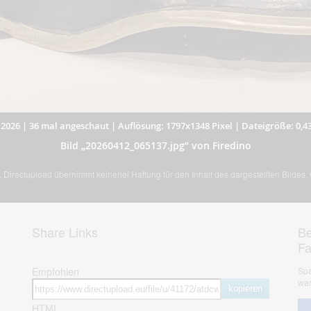
.2026
|
36 mal angeschaut
|
Auflösung: 1797x1348 Pixel
|
Dateigröße: 0,4
Bild „20260412_065137.jpg” von Firedino
Directupload übernimmt keinerlei Haftung für den Inhalt des dargestellten Bildes
Share Links
Be
F
Empfohlen
Spa
war
kopieren
HTML