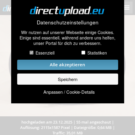
Datenschutzeinstellungen
Wir nutzen auf unserer Webseite einige Cookies.
Einige sind essentiell, während andere uns helfen,
unser Portal für dich zu verbessern.
Essenziell
Statistiken
Alle akzeptieren
Speichern
Anpassen / Cookie-Details
hochgeladen am 23.12.2025
|
55 mal angeschaut
|
Auflösung: 2115x1587 Pixel
|
Dateigröße: 0,64 MB
|
Traffic: 35,01 MB