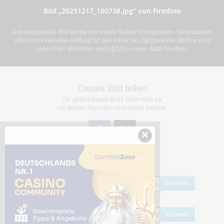
Bild „20251217_160738.jpg” von Firedino
Das dargestellte Bild wurde von einem Nutzer hochgeladen. Directupload
übernimmt keinerlei Haftung für den Inhalt des dargestellten Bildes, wird
jedoch bei Verstößen nach §2(3) unserer AGB handeln.
Dieses Bild teilen
Dir gefällt dieses Bild? Dann teile es
mit deinen Freunden und deiner Familie.
×
Share Links
Empfohlen
kopieren
HTML
kopieren