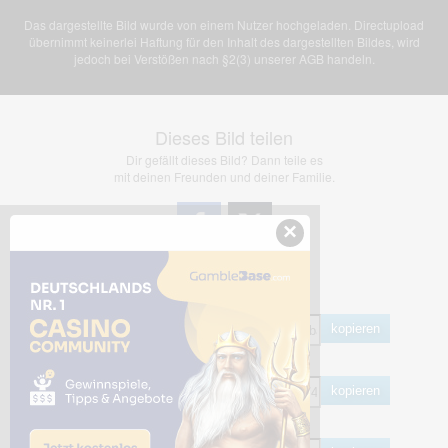
Das dargestellte Bild wurde von einem Nutzer hochgeladen. Directupload
übernimmt keinerlei Haftung für den Inhalt des dargestellten Bildes, wird
jedoch bei Verstößen nach §2(3) unserer AGB handeln.
Dieses Bild teilen
Dir gefällt dieses Bild? Dann teile es
mit deinen Freunden und deiner Familie.
×
Share Links
Empfohlen
kopieren
HTML
kopieren
BB Code