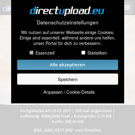
Datenschutzeinstellungen
Wir nutzen auf unserer Webseite einige Cookies.
Einige sind essentiell, während andere uns helfen,
unser Portal für dich zu verbessern.
Essenziell
Statistiken
Alle akzeptieren
Speichern
Anpassen / Cookie-Details
hochgeladen am 29.01.2017
|
528 mal angeschaut
|
Auflösung: 3088x2056 Pixel
|
Dateigröße: 0,73 MB
|
Traffic: 386,92 MB
Bild „IMG_4377.JPG” von Firedino