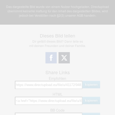
Das dargestellte Bild wurde von einem Nutzer hochgeladen. Directupload
übernimmt keinerlei Haftung für den Inhalt des dargestellten Bildes, wird
jedoch bei Verstößen nach §2(3) unserer AGB handeln.
Dieses Bild teilen
Dir gefällt dieses Bild? Dann teile es
mit deinen Freunden und deiner Familie.
Share Links
Empfohlen
kopieren
HTML
kopieren
BB Code