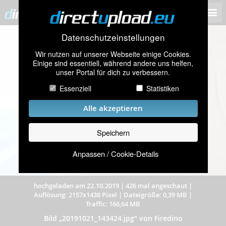
Datenschutzeinstellungen
Wir nutzen auf unserer Webseite einige Cookies.
Einige sind essentiell, während andere uns helfen,
unser Portal für dich zu verbessern.
Essenziell
Statistiken
Alle akzeptieren
Speichern
Anpassen / Cookie-Details
hochgeladen am 22.10.2019
|
426 mal angeschaut
|
Auflösung: 2157x1438 Pixel
|
Dateigröße: 0,39 MB
|
Traffic: 166,64 MB
Bild „20191021_143424.jpg” von Firedino