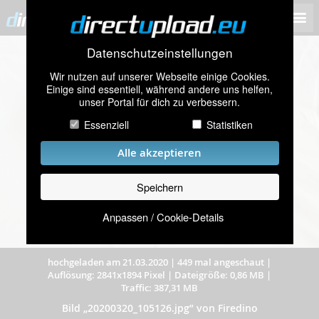
Datenschutzeinstellungen
Wir nutzen auf unserer Webseite einige Cookies.
Einige sind essentiell, während andere uns helfen,
unser Portal für dich zu verbessern.
Essenziell
Statistiken
Alle akzeptieren
Speichern
Anpassen / Cookie-Details
hochgeladen am 21.03.2020
|
449 mal angeschaut
|
Auflösung: 2841x1894 Pixel
|
Dateigröße: 0,86 MB
|
Traffic: 387,31 MB
Bild „20200320_105126.jpg” von Firedino