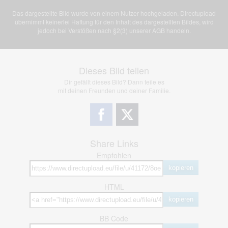
Das dargestellte Bild wurde von einem Nutzer hochgeladen. Directupload
übernimmt keinerlei Haftung für den Inhalt des dargestellten Bildes, wird
jedoch bei Verstößen nach §2(3) unserer AGB handeln.
Dieses Bild teilen
Dir gefällt dieses Bild? Dann teile es
mit deinen Freunden und deiner Familie.
Share Links
Empfohlen
kopieren
HTML
kopieren
BB Code