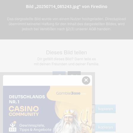
Bild „20250714_085243.jpg” von Firedino
Das dargestellte Bild wurde von einem Nutzer hochgeladen. Directupload
übernimmt keinerlei Haftung für den Inhalt des dargestellten Bildes, wird
jedoch bei Verstößen nach §2(3) unserer AGB handeln.
Dieses Bild teilen
Dir gefällt dieses Bild? Dann teile es
mit deinen Freunden und deiner Familie.
×
Share Links
Empfohlen
kopieren
HTML
kopieren