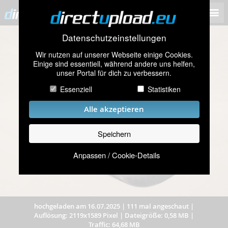
Datenschutzeinstellungen
Wir nutzen auf unserer Webseite einige Cookies.
Einige sind essentiell, während andere uns helfen,
unser Portal für dich zu verbessern.
Essenziell
Statistiken
Alle akzeptieren
Speichern
Anpassen / Cookie-Details
hochgeladen am 16.07.2025
|
111 mal angeschaut
|
Auflösung: 2119x1589 Pixel
|
Dateigröße: 0,58 MB
|
Traffic: 64,68 MB