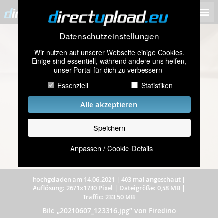
Datenschutzeinstellungen
Wir nutzen auf unserer Webseite einige Cookies.
Einige sind essentiell, während andere uns helfen,
unser Portal für dich zu verbessern.
Essenziell
Statistiken
Alle akzeptieren
Speichern
Anpassen / Cookie-Details
hochgeladen am 14.06.2021
|
403 mal angeschaut
|
Auflösung: 2671x1780 Pixel
|
Dateigröße: 0,58 MB
|
Traffic: 233,50 MB
Bild „20210607_123316.jpg” von Firedino