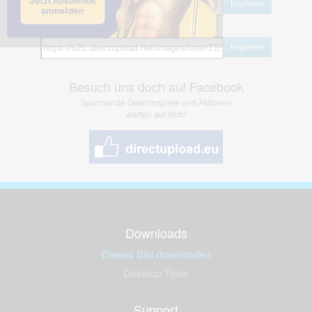
kopieren
Hotlink
kopieren
Besuch uns doch auf Facebook
Spannende Gewinnspiele und Aktionen
warten auf dich!
Downloads
Dieses Bild downloaden
Desktop Tools
Support