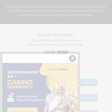
Das dargestellte Bild wurde von einem Nutzer hochgeladen. Directupload
übernimmt keinerlei Haftung für den Inhalt des dargestellten Bildes, wird
jedoch bei Verstößen nach §2(3) unserer AGB handeln.
Dieses Bild teilen
Dir gefällt dieses Bild? Dann teile es
mit deinen Freunden und deiner Familie.
×
Share Links
Empfohlen
kopieren
HTML
kopieren
BB Code