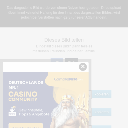
Das dargestellte Bild wurde von einem Nutzer hochgeladen. Directupload
übernimmt keinerlei Haftung für den Inhalt des dargestellten Bildes, wird
jedoch bei Verstößen nach §2(3) unserer AGB handeln.
Dieses Bild teilen
Dir gefällt dieses Bild? Dann teile es
mit deinen Freunden und deiner Familie.
×
Share Links
Empfohlen
kopieren
HTML
kopieren
BB Code