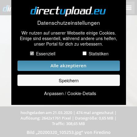
Datenschutzeinstellungen
Wir nutzen auf unserer Webseite einige Cookies.
Einige sind essentiell, während andere uns helfen,
unser Portal für dich zu verbessern.
Essenziell
Statistiken
Alle akzeptieren
Speichern
Anpassen / Cookie-Details
hochgeladen am 21.03.2020
|
474 mal angeschaut
|
Auflösung: 2642x1761 Pixel
|
Dateigröße: 0,65 MB
|
Traffic: 308,65 MB
Bild „20200320_105253.jpg” von Firedino