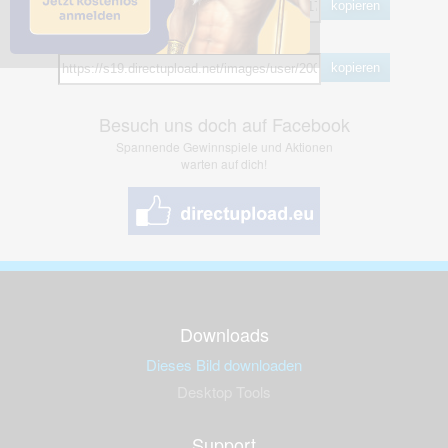
kopieren
Hotlink
kopieren
Besuch uns doch auf Facebook
Spannende Gewinnspiele und Aktionen
warten auf dich!
Downloads
Dieses Bild downloaden
Desktop Tools
Support