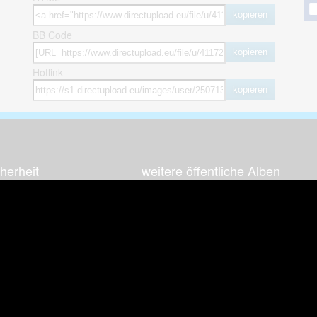
kopieren
BB Code
kopieren
Hotlink
kopieren
herheit
weitere öffentliche Alben
ses Bild melden (Abuse)
Autos & Verkehr
Zeich
 sieht meine Fotos
Computerspiele
Natur 
zerdaten Hinweis
Events & Parties
Sport &
Familie & Freunde
Techni
cial Media
Film & Fernsehen
Wallpa
igkeiten
Gebäude & Kultur
Sonsti
ebook Fanpage
Hobbies & Urlaub