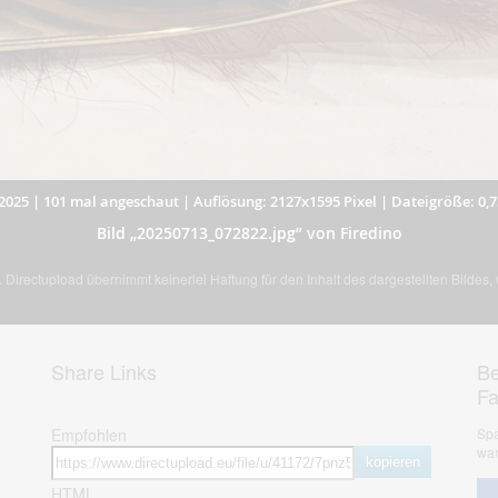
2025
|
101 mal angeschaut
|
Auflösung: 2127x1595 Pixel
|
Dateigröße: 0,
Bild „20250713_072822.jpg” von Firedino
Directupload übernimmt keinerlei Haftung für den Inhalt des dargestellten Bildes
Share Links
Be
F
Empfohlen
Spa
war
kopieren
HTML