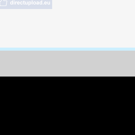
nungen & Kunst
& Tiere
 Freizeit
k
per
ges