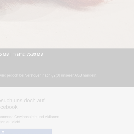
75 MB
|
Traffic: 75,30 MB
, wird jedoch bei Verstößen nach §2(3) unserer AGB handeln.
such uns doch auf
acebook
nnende Gewinnspiele und Aktionen
ten auf dich!