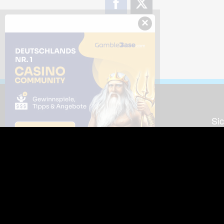
×
Downloads
Sic
Dieses Bild downloaden
Die
Desktop Tools
Wer
Nut
Support
So
häufig gestellte Fragen
Kontakt & Support-System
Neu
Impressum
Fac