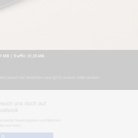
31 MB
|
Traffic: 31,35 MB
, wird jedoch bei Verstößen nach §2(3) unserer AGB handeln.
such uns doch auf
acebook
nnende Gewinnspiele und Aktionen
ten auf dich!