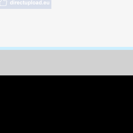
nungen & Kunst
& Tiere
 Freizeit
k
per
ges