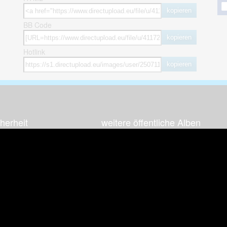
kopieren
BB Code
kopieren
Hotlink
kopieren
herheit
weitere öffentliche Alben
ses Bild melden (Abuse)
Autos & Verkehr
Zeich
 sieht meine Fotos
Computerspiele
Natur 
zerdaten Hinweis
Events & Parties
Sport &
Familie & Freunde
Techni
cial Media
Film & Fernsehen
Wallpa
igkeiten
Gebäude & Kultur
Sonsti
ebook Fanpage
Hobbies & Urlaub