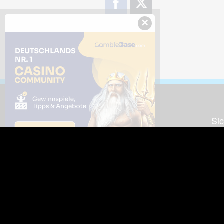
×
Downloads
Sic
Dieses Bild downloaden
Die
Desktop Tools
Wer
Nut
Support
So
häufig gestellte Fragen
Kontakt & Support-System
Neu
Impressum
Fac