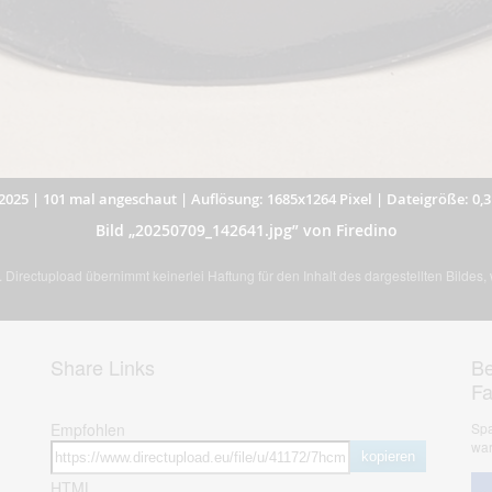
2025
|
101 mal angeschaut
|
Auflösung: 1685x1264 Pixel
|
Dateigröße: 0,
Bild „20250709_142641.jpg” von Firedino
Directupload übernimmt keinerlei Haftung für den Inhalt des dargestellten Bildes
Share Links
Be
F
Empfohlen
Spa
war
kopieren
HTML