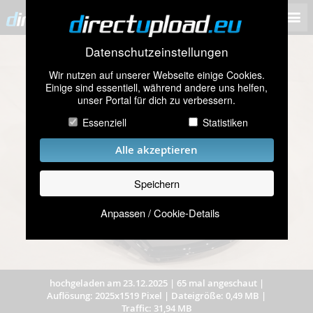
Datenschutzeinstellungen
Wir nutzen auf unserer Webseite einige Cookies.
Einige sind essentiell, während andere uns helfen,
unser Portal für dich zu verbessern.
Essenziell
Statistiken
Alle akzeptieren
Speichern
Anpassen / Cookie-Details
hochgeladen am 23.12.2025
|
65 mal angeschaut
|
Auflösung: 2025x1519 Pixel
|
Dateigröße: 0,49 MB
|
Traffic: 31,94 MB