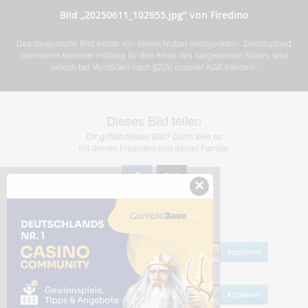
Bild „20250611_102655.jpg” von Firedino
Das dargestellte Bild wurde von einem Nutzer hochgeladen. Directupload
übernimmt keinerlei Haftung für den Inhalt des dargestellten Bildes, wird
jedoch bei Verstößen nach §2(3) unserer AGB handeln.
Dieses Bild teilen
Dir gefällt dieses Bild? Dann teile es
mit deinen Freunden und deiner Familie.
×
Share Links
Empfohlen
kopieren
HTML
kopieren