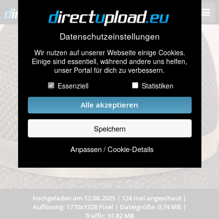
Datenschutzeinstellungen
Wir nutzen auf unserer Webseite einige Cookies.
Einige sind essentiell, während andere uns helfen,
unser Portal für dich zu verbessern.
Essenziell
Statistiken
Alle akzeptieren
Speichern
Anpassen / Cookie-Details
hochgeladen am 12.06.2025
|
124 mal angeschaut
|
Auflösung: 1770x1328 Pixel
|
Dateigröße: 0,74 MB
|
Traffic: 91,82 MB