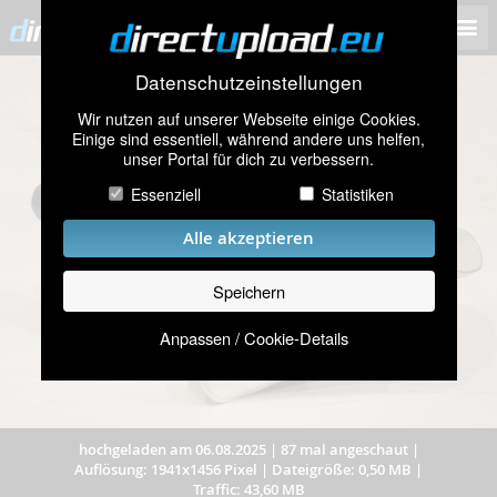
Datenschutzeinstellungen
Wir nutzen auf unserer Webseite einige Cookies.
Einige sind essentiell, während andere uns helfen,
unser Portal für dich zu verbessern.
Essenziell
Statistiken
Alle akzeptieren
Speichern
Anpassen / Cookie-Details
hochgeladen am 06.08.2025
|
87 mal angeschaut
|
Auflösung: 1941x1456 Pixel
|
Dateigröße: 0,50 MB
|
Traffic: 43,60 MB