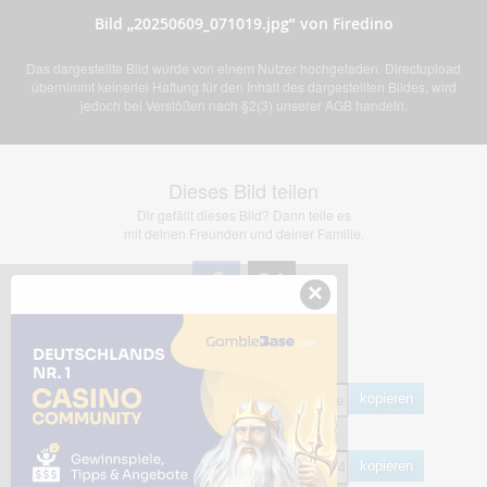
Bild „20250609_071019.jpg” von Firedino
Das dargestellte Bild wurde von einem Nutzer hochgeladen. Directupload
übernimmt keinerlei Haftung für den Inhalt des dargestellten Bildes, wird
jedoch bei Verstößen nach §2(3) unserer AGB handeln.
Dieses Bild teilen
Dir gefällt dieses Bild? Dann teile es
mit deinen Freunden und deiner Familie.
×
Share Links
Empfohlen
kopieren
HTML
kopieren