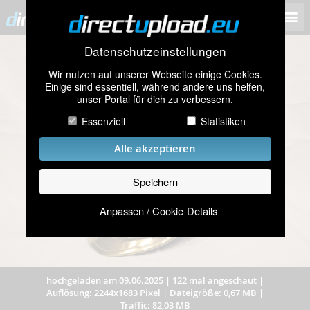
Datenschutzeinstellungen
Wir nutzen auf unserer Webseite einige Cookies.
Einige sind essentiell, während andere uns helfen,
unser Portal für dich zu verbessern.
Essenziell
Statistiken
Alle akzeptieren
Speichern
Anpassen / Cookie-Details
hochgeladen am 09.06.2025
|
122 mal angeschaut
|
Auflösung: 2244x1683 Pixel
|
Dateigröße: 0,67 MB
|
Traffic: 82,03 MB