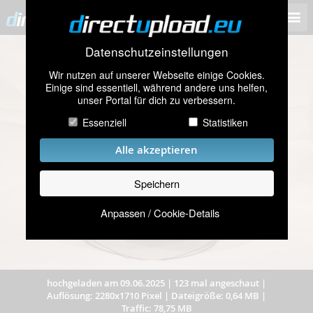
Datenschutzeinstellungen
Wir nutzen auf unserer Webseite einige Cookies.
Einige sind essentiell, während andere uns helfen,
unser Portal für dich zu verbessern.
Essenziell
Statistiken
Alle akzeptieren
Speichern
Anpassen / Cookie-Details
hochgeladen am 09.06.2025
|
123 mal angeschaut
|
Auflösung: 2280x1710 Pixel
|
Dateigröße: 0,64 MB
|
Traffic: 78,75 MB