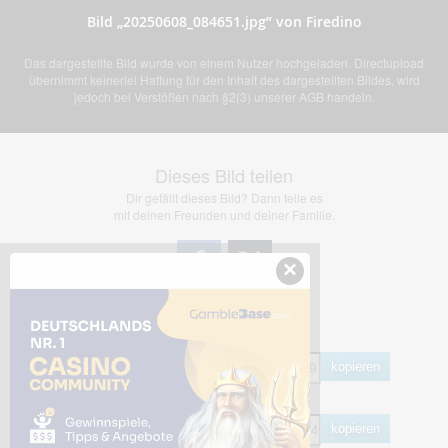
Bild „20250608_084651.jpg” von Firedino
Das dargestellte Bild wurde von einem Nutzer hochgeladen. Directupload
übernimmt keinerlei Haftung für den Inhalt des dargestellten Bildes, wird
jedoch bei Verstößen nach §2(3) unserer AGB handeln.
Dieses Bild teilen
Dir gefällt dieses Bild? Dann teile es
mit deinen Freunden und deiner Familie.
×
Share Links
Empfohlen
kopieren
HTML
kopieren