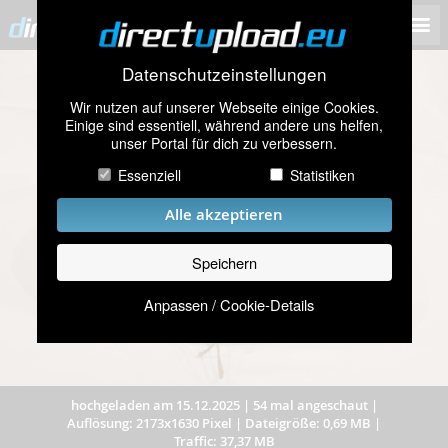
Datenschutzeinstellungen
Wir nutzen auf unserer Webseite einige Cookies.
Einige sind essentiell, während andere uns helfen,
unser Portal für dich zu verbessern.
Essenziell
Statistiken
Alle akzeptieren
Speichern
Anpassen / Cookie-Details
hochgeladen am 15.12.2025
|
54 mal angeschaut
|
Auflösung: 2173x1630 Pixel
|
Dateigröße: 0,69 MB
|
Traffic: 37,37 MB