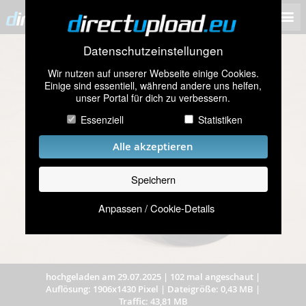
Datenschutzeinstellungen
Wir nutzen auf unserer Webseite einige Cookies.
Einige sind essentiell, während andere uns helfen,
unser Portal für dich zu verbessern.
Essenziell
Statistiken
Alle akzeptieren
Speichern
Anpassen / Cookie-Details
hochgeladen am 29.07.2025
|
102 mal angeschaut
|
Auflösung: 1906x1430 Pixel
|
Dateigröße: 0,43 MB
|
Traffic: 43,81 MB