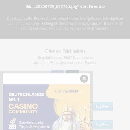
Bild „20250729_072735.jpg” von Firedino
Das dargestellte Bild wurde von einem Nutzer hochgeladen. Directupload
übernimmt keinerlei Haftung für den Inhalt des dargestellten Bildes, wird
jedoch bei Verstößen nach §2(3) unserer AGB handeln.
Dieses Bild teilen
Dir gefällt dieses Bild? Dann teile es
mit deinen Freunden und deiner Familie.
×
Share Links
Empfohlen
kopieren
HTML
kopieren