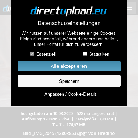
Datenschutzeinstellungen
Wir nutzen auf unserer Webseite einige Cookies.
Einige sind essentiell, während andere uns helfen,
unser Portal für dich zu verbessern.
Essenziell
Statistiken
Alle akzeptieren
Speichern
Anpassen / Cookie-Details
hochgeladen am 10.03.2020
|
528 mal angeschaut
|
Auflösung: 1280x853 Pixel
|
Dateigröße: 0,34 MB
|
Traffic: 176,97 MB
Bild „IMG_2045 (1280x853).jpg” von Firedino