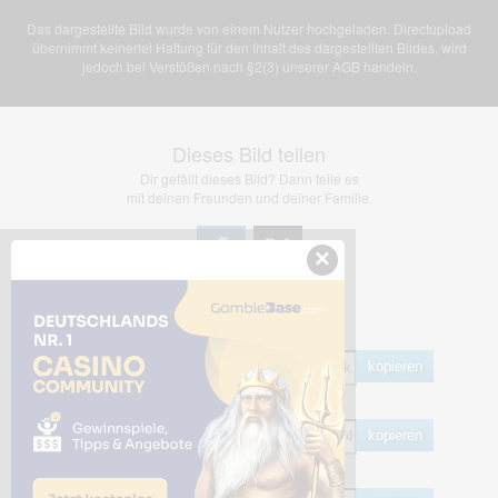
Das dargestellte Bild wurde von einem Nutzer hochgeladen. Directupload
übernimmt keinerlei Haftung für den Inhalt des dargestellten Bildes, wird
jedoch bei Verstößen nach §2(3) unserer AGB handeln.
Dieses Bild teilen
Dir gefällt dieses Bild? Dann teile es
mit deinen Freunden und deiner Familie.
×
Share Links
Empfohlen
kopieren
HTML
kopieren
BB Code