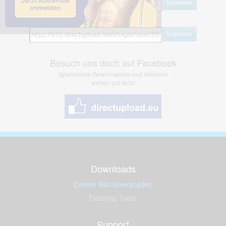
kopieren
Hotlink
kopieren
Besuch uns doch auf Facebook
Spannende Gewinnspiele und Aktionen
warten auf dich!
Downloads
Dieses Bild downloaden
Desktop Tools
Support