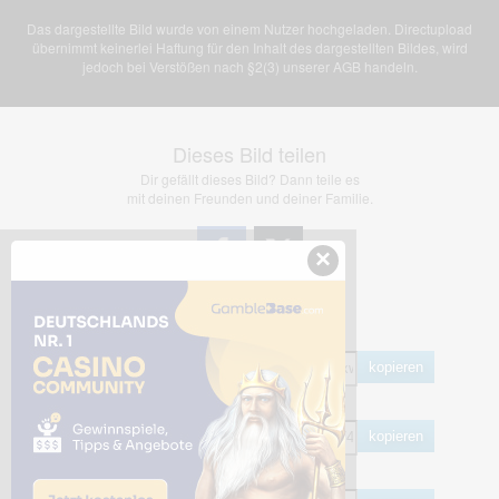
Das dargestellte Bild wurde von einem Nutzer hochgeladen. Directupload
übernimmt keinerlei Haftung für den Inhalt des dargestellten Bildes, wird
jedoch bei Verstößen nach §2(3) unserer AGB handeln.
Dieses Bild teilen
Dir gefällt dieses Bild? Dann teile es
mit deinen Freunden und deiner Familie.
×
Share Links
Empfohlen
kopieren
HTML
kopieren
BB Code