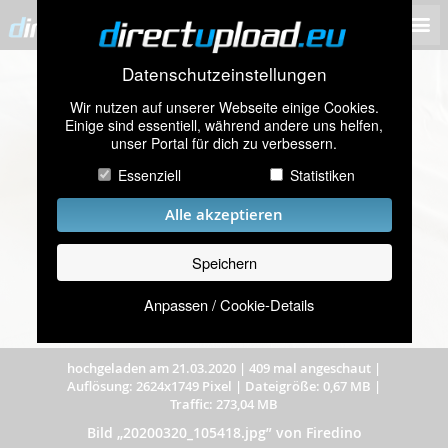
Datenschutzeinstellungen
Wir nutzen auf unserer Webseite einige Cookies.
Einige sind essentiell, während andere uns helfen,
unser Portal für dich zu verbessern.
Essenziell
Statistiken
Alle akzeptieren
Speichern
Anpassen / Cookie-Details
hochgeladen am 21.03.2020
|
409 mal angeschaut
|
Auflösung: 2624x1749 Pixel
|
Dateigröße: 0,67 MB
|
Traffic: 273,04 MB
Bild „20200320_105418.jpg” von Firedino