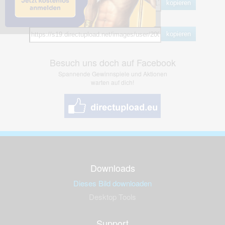
kopieren
Hotlink
kopieren
Besuch uns doch auf Facebook
Spannende Gewinnspiele und Aktionen
warten auf dich!
Downloads
Dieses Bild downloaden
Desktop Tools
Support