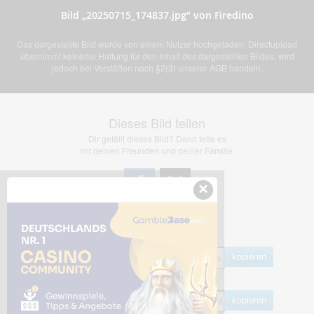
Bild „20250715_174837.jpg” von Firedino
Das dargestellte Bild wurde von einem Nutzer hochgeladen. Directupload
übernimmt keinerlei Haftung für den Inhalt des dargestellten Bildes, wird
jedoch bei Verstößen nach §2(3) unserer AGB handeln.
Dieses Bild teilen
Dir gefällt dieses Bild? Dann teile es
mit deinen Freunden und deiner Familie.
×
Share Links
Empfohlen
kopieren
HTML
kopieren