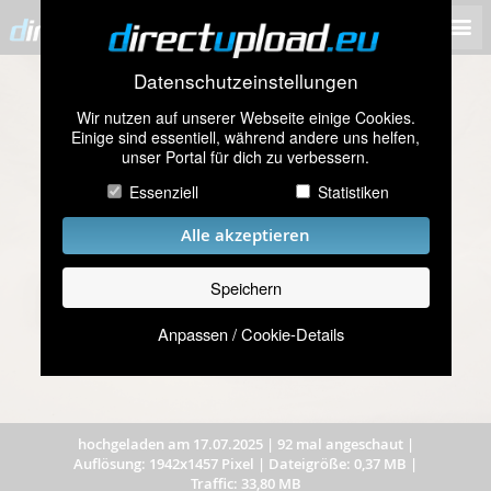
Datenschutzeinstellungen
Wir nutzen auf unserer Webseite einige Cookies.
Einige sind essentiell, während andere uns helfen,
unser Portal für dich zu verbessern.
Essenziell
Statistiken
Alle akzeptieren
Speichern
Anpassen / Cookie-Details
hochgeladen am 17.07.2025
|
92 mal angeschaut
|
Auflösung: 1942x1457 Pixel
|
Dateigröße: 0,37 MB
|
Traffic: 33,80 MB