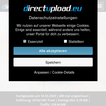
Datenschutzeinstellungen
Wir nutzen auf unserer Webseite einige Cookies.
Einige sind essentiell, während andere uns helfen,
unser Portal für dich zu verbessern.
Essenziell
Statistiken
Alle akzeptieren
Speichern
Anpassen / Cookie-Details
hochgeladen am 18.03.2020
|
408 mal angeschaut
|
Auflösung: 2616x1961 Pixel
|
Dateigröße: 0,78 MB
|
Traffic: 318,44 MB