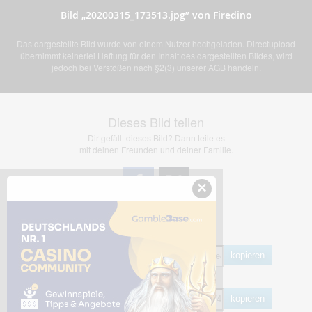
Bild „20200315_173513.jpg” von Firedino
Das dargestellte Bild wurde von einem Nutzer hochgeladen. Directupload
übernimmt keinerlei Haftung für den Inhalt des dargestellten Bildes, wird
jedoch bei Verstößen nach §2(3) unserer AGB handeln.
Dieses Bild teilen
Dir gefällt dieses Bild? Dann teile es
mit deinen Freunden und deiner Familie.
×
Share Links
Empfohlen
kopieren
HTML
kopieren