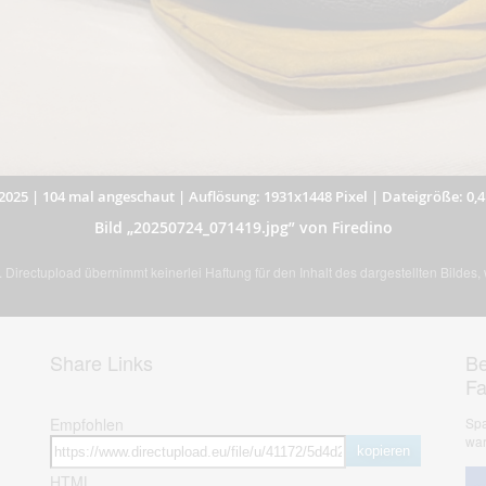
2025
|
104 mal angeschaut
|
Auflösung: 1931x1448 Pixel
|
Dateigröße: 0,
Bild „20250724_071419.jpg” von Firedino
Directupload übernimmt keinerlei Haftung für den Inhalt des dargestellten Bildes
Share Links
Be
F
Empfohlen
Spa
war
kopieren
HTML