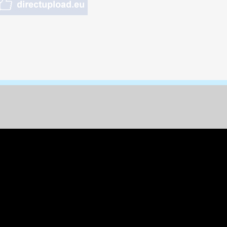
nungen & Kunst
& Tiere
 Freizeit
k
per
ges