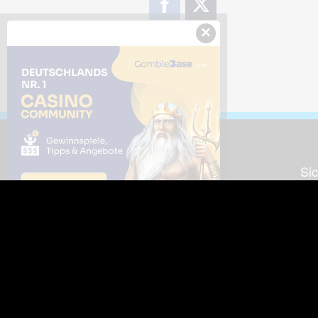
×
Downloads
Sic
Dieses Bild downloaden
Die
Desktop Tools
Wer
Nut
Support
So
häufig gestellte Fragen
Kontakt & Support-System
Neu
Impressum
Fac