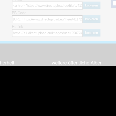
kopieren
BB Code
kopieren
Hotlink
kopieren
herheit
weitere öffentliche Alben
ses Bild melden (Abuse)
Autos & Verkehr
Zeich
 sieht meine Fotos
Computerspiele
Natur 
zerdaten Hinweis
Events & Parties
Sport &
Familie & Freunde
Techni
cial Media
Film & Fernsehen
Wallpa
igkeiten
Gebäude & Kultur
Sonsti
ebook Fanpage
Hobbies & Urlaub