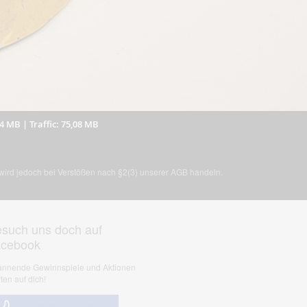
64 MB
|
Traffic: 75,08 MB
, wird jedoch bei Verstößen nach §2(3) unserer AGB handeln.
such uns doch auf
acebook
nnende Gewinnspiele und Aktionen
ten auf dich!