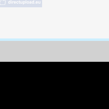
nungen & Kunst
& Tiere
 Freizeit
k
per
ges