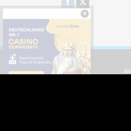
×
Downloads
Sic
Dieses Bild downloaden
Die
Desktop Tools
Wer
Nut
Support
So
häufig gestellte Fragen
Kontakt & Support-System
Neu
Impressum
Fac