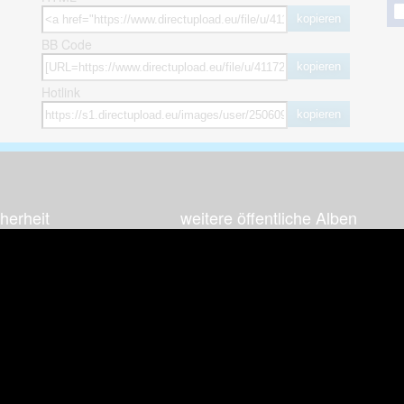
kopieren
BB Code
kopieren
Hotlink
kopieren
herheit
weitere öffentliche Alben
ses Bild melden (Abuse)
Autos & Verkehr
Zeich
 sieht meine Fotos
Computerspiele
Natur 
zerdaten Hinweis
Events & Parties
Sport &
Familie & Freunde
Techni
cial Media
Film & Fernsehen
Wallpa
igkeiten
Gebäude & Kultur
Sonsti
ebook Fanpage
Hobbies & Urlaub