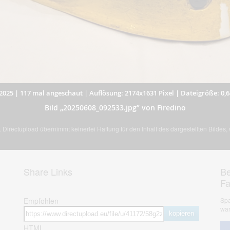
2025
|
117 mal angeschaut
|
Auflösung: 2174x1631 Pixel
|
Dateigröße: 0,
Bild „20250608_092533.jpg” von Firedino
Directupload übernimmt keinerlei Haftung für den Inhalt des dargestellten Bildes
Share Links
Be
F
Empfohlen
Spa
war
kopieren
HTML