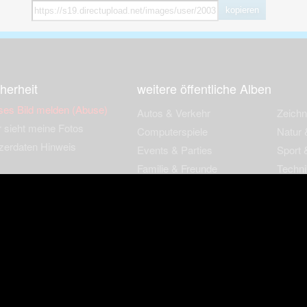
kopieren
herheit
weitere öffentliche Alben
ses Bild melden (Abuse)
Autos & Verkehr
Zeich
 sieht meine Fotos
Computerspiele
Natur 
zerdaten Hinweis
Events & Parties
Sport &
Familie & Freunde
Techni
cial Media
Film & Fernsehen
Wallpa
igkeiten
Gebäude & Kultur
Sonsti
ebook Fanpage
Hobbies & Urlaub
zungsbedingungen
Cookies & Tracking
Werbung
Impressu