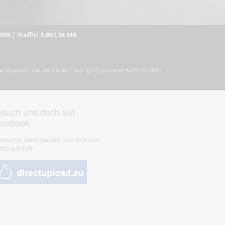
5 MB
|
Traffic: 1.867,38 MB
, wird jedoch bei Verstößen nach §2(3) unserer AGB handeln.
such uns doch auf
acebook
nnende Gewinnspiele und Aktionen
ten auf dich!