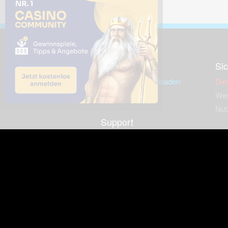
Downloads
Sic
Dieses Bild downloaden
Die
Desktop Tools
Wer
Nut
Support
So
häufig gestellte Fragen
Kontakt & Support-System
Neu
Impressum
Fac
Haftungsauschluss
Nut