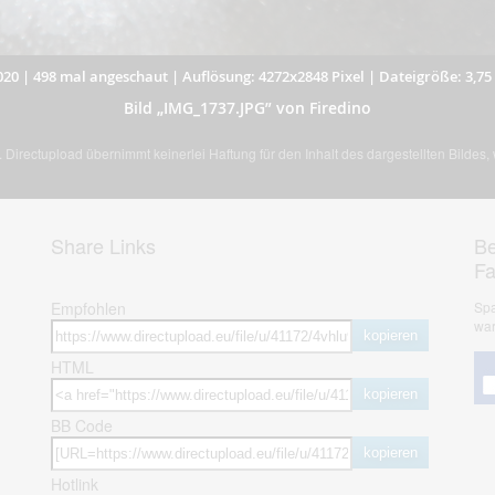
020
|
498 mal angeschaut
|
Auflösung: 4272x2848 Pixel
|
Dateigröße: 3,7
Bild „IMG_1737.JPG” von Firedino
Directupload übernimmt keinerlei Haftung für den Inhalt des dargestellten Bildes
Share Links
Be
F
Empfohlen
Spa
war
kopieren
HTML
kopieren
BB Code
kopieren
Hotlink