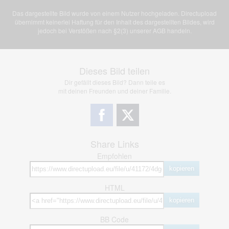
Das dargestellte Bild wurde von einem Nutzer hochgeladen. Directupload
übernimmt keinerlei Haftung für den Inhalt des dargestellten Bildes, wird
jedoch bei Verstößen nach §2(3) unserer AGB handeln.
Dieses Bild teilen
Dir gefällt dieses Bild? Dann teile es
mit deinen Freunden und deiner Familie.
Share Links
Empfohlen
kopieren
HTML
kopieren
BB Code