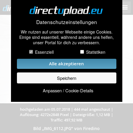
Datenschutzeinstellungen
Wir nutzen auf unserer Webseite einige Cookies.
Einige sind essentiell, während andere uns helfen,
unser Portal für dich zu verbessern.
Essenziell
Statistiken
Alle akzeptieren
Speichern
Anpassen / Cookie-Details
hochgeladen am 05.07.2018
|
444 mal angeschaut
|
Auflösung: 4272x2848 Pixel
|
Dateigröße: 1,12 MB
|
Traffic: 497,92 MB
Bild „IMG_6112.JPG” von Firedino