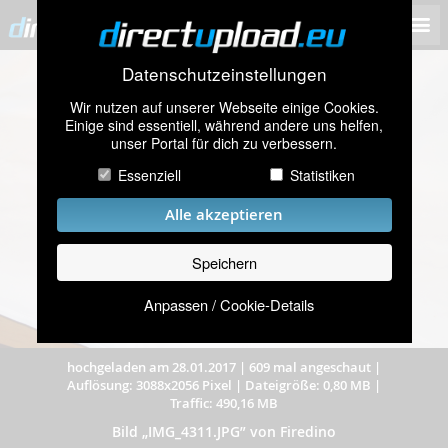
Datenschutzeinstellungen
Wir nutzen auf unserer Webseite einige Cookies.
Einige sind essentiell, während andere uns helfen,
unser Portal für dich zu verbessern.
Essenziell
Statistiken
Alle akzeptieren
Speichern
Anpassen / Cookie-Details
hochgeladen am 28.01.2017
|
609 mal angeschaut
|
Auflösung: 3088x2056 Pixel
|
Dateigröße: 0,80 MB
|
Traffic: 490,16 MB
Bild „IMG_4311.JPG” von Firedino