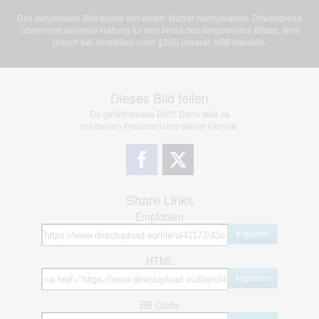
Das dargestellte Bild wurde von einem Nutzer hochgeladen. Directupload
übernimmt keinerlei Haftung für den Inhalt des dargestellten Bildes, wird
jedoch bei Verstößen nach §2(3) unserer AGB handeln.
Dieses Bild teilen
Dir gefällt dieses Bild? Dann teile es
mit deinen Freunden und deiner Familie.
Share Links
Empfohlen
kopieren
HTML
kopieren
BB Code