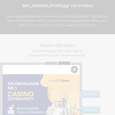
Bild „20250822_071425.jpg” von Firedino
Das dargestellte Bild wurde von einem Nutzer hochgeladen. Directupload
übernimmt keinerlei Haftung für den Inhalt des dargestellten Bildes, wird
jedoch bei Verstößen nach §2(3) unserer AGB handeln.
Dieses Bild teilen
Dir gefällt dieses Bild? Dann teile es
mit deinen Freunden und deiner Familie.
×
Share Links
Empfohlen
kopieren
HTML
kopieren