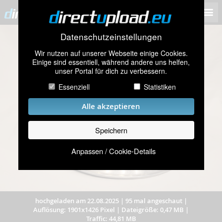
Datenschutzeinstellungen
Wir nutzen auf unserer Webseite einige Cookies.
Einige sind essentiell, während andere uns helfen,
unser Portal für dich zu verbessern.
Essenziell
Statistiken
Alle akzeptieren
Speichern
Anpassen / Cookie-Details
hochgeladen am 22.08.2025
|
95 mal angeschaut
|
Auflösung: 1901x1426 Pixel
|
Dateigröße: 0,47 MB
|
Traffic: 44,81 MB