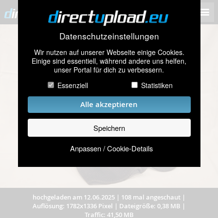
Datenschutzeinstellungen
Wir nutzen auf unserer Webseite einige Cookies.
Einige sind essentiell, während andere uns helfen,
unser Portal für dich zu verbessern.
Essenziell
Statistiken
Alle akzeptieren
Speichern
Anpassen / Cookie-Details
hochgeladen am 12.06.2025
|
108 mal angeschaut
|
Auflösung: 1782x1336 Pixel
|
Dateigröße: 0,38 MB
|
Traffic: 41,50 MB