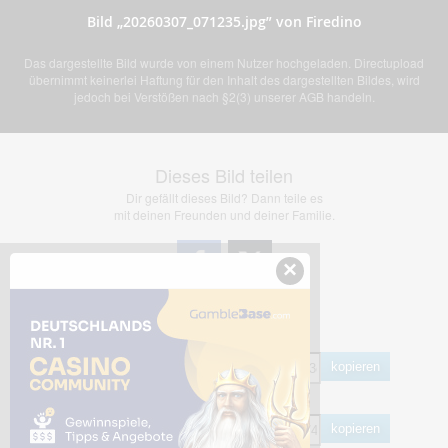
Bild „20260307_071235.jpg” von Firedino
Das dargestellte Bild wurde von einem Nutzer hochgeladen. Directupload
übernimmt keinerlei Haftung für den Inhalt des dargestellten Bildes, wird
jedoch bei Verstößen nach §2(3) unserer AGB handeln.
Dieses Bild teilen
Dir gefällt dieses Bild? Dann teile es
mit deinen Freunden und deiner Familie.
×
Share Links
Empfohlen
kopieren
HTML
kopieren