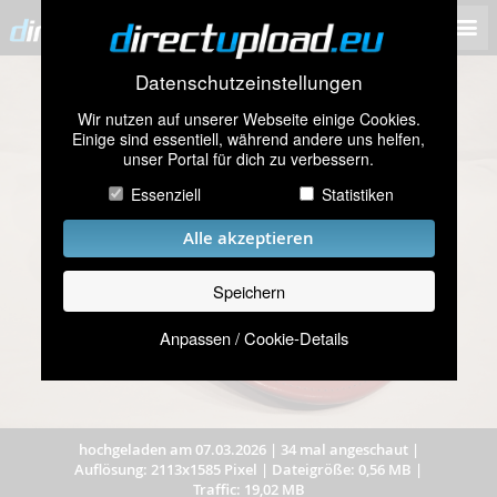
Datenschutzeinstellungen
Wir nutzen auf unserer Webseite einige Cookies.
Einige sind essentiell, während andere uns helfen,
unser Portal für dich zu verbessern.
Essenziell
Statistiken
Alle akzeptieren
Speichern
Anpassen / Cookie-Details
hochgeladen am 07.03.2026
|
34 mal angeschaut
|
Auflösung: 2113x1585 Pixel
|
Dateigröße: 0,56 MB
|
Traffic: 19,02 MB