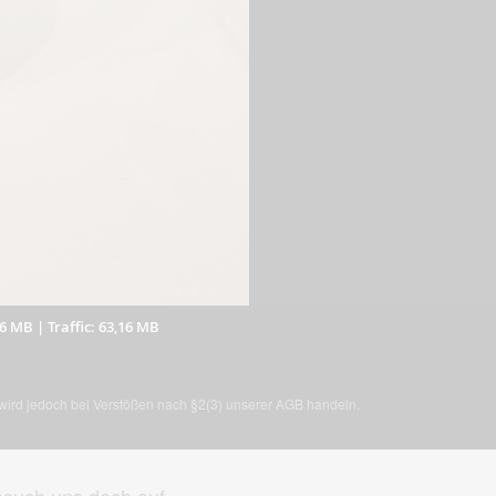
56 MB
|
Traffic: 63,16 MB
, wird jedoch bei Verstößen nach §2(3) unserer AGB handeln.