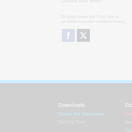
Dieses Bild teilen
Dir gefällt dieses Bild? Dann teile es
mit deinen Freunden und deiner Familie.
Downloads
Sic
Dieses Bild downloaden
Die
Desktop Tools
Wer
Nut