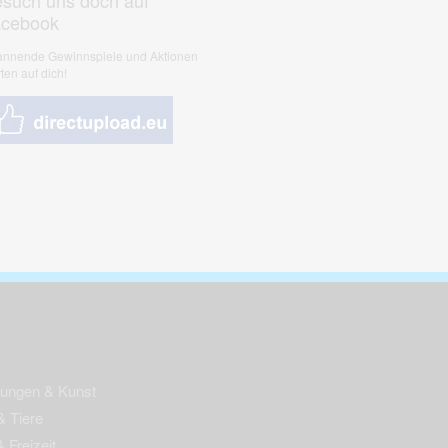
such uns doch auf
acebook
nnende Gewinnspiele und Aktionen
ten auf dich!
nungen & Kunst
& Tiere
 Freizeit