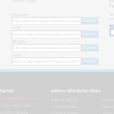
Share Links
Be
F
Empfohlen
Spa
war
kopieren
HTML
kopieren
BB Code
kopieren
Hotlink
kopieren
herheit
weitere öffentliche Alben
ses Bild melden (Abuse)
Autos & Verkehr
Zeich
 sieht meine Fotos
Computerspiele
Natur 
zerdaten Hinweis
Events & Parties
Sport &