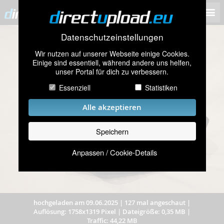
Datenschutzeinstellungen
Wir nutzen auf unserer Webseite einige Cookies.
Einige sind essentiell, während andere uns helfen,
unser Portal für dich zu verbessern.
Essenziell
Statistiken
Alle akzeptieren
Speichern
Anpassen / Cookie-Details
hochgeladen am 09.06.2025
|
127 mal angeschaut
|
Auflösung: 1758x1319 Pixel
|
Dateigröße: 0,35 MB
|
Traffic: 44,22 MB