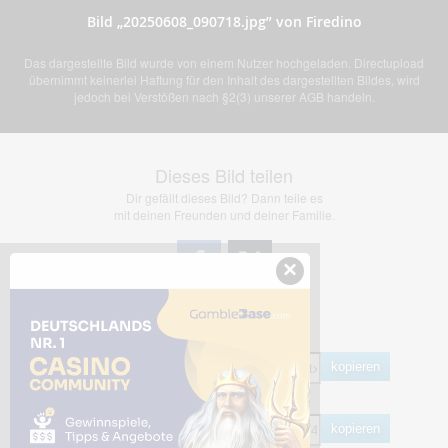
Bild „20250608_090718.jpg” von Firedino
Das dargestellte Bild wurde von einem Nutzer hochgeladen. Directupload
übernimmt keinerlei Haftung für den Inhalt des dargestellten Bildes, wird
jedoch bei Verstößen nach §2(3) unserer AGB handeln.
Dieses Bild teilen
Dir gefällt dieses Bild? Dann teile es
mit deinen Freunden und deiner Familie.
×
Share Links
Empfohlen
kopieren
HTML
kopieren