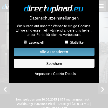
Datenschutzeinstellungen
Wir nutzen auf unserer Webseite einige Cookies.
Einige sind essentiell, während andere uns helfen,
unser Portal für dich zu verbessern.
Essenziell
Statistiken
Alle akzeptieren
Speichern
Anpassen / Cookie-Details
hochgeladen am 30.05.2015
|
879 mal angeschaut
|
Auflösung: 1000x656 Pixel
|
Dateigröße: 0,24 MB
|
Traffic: 214,17 MB