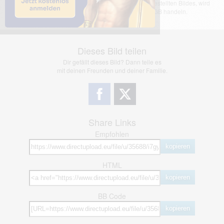
übernimmt keinerlei Haftung für den Inhalt des dargestellten Bildes, wird
jedoch bei Verstößen nach §2(3) unserer AGB handeln.
Dieses Bild teilen
Dir gefällt dieses Bild? Dann teile es
mit deinen Freunden und deiner Familie.
Share Links
Empfohlen
kopieren
HTML
kopieren
BB Code
kopieren