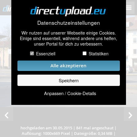
Datenschutzeinstellungen
Wir nutzen auf unserer Webseite einige Cookies.
Einige sind essentiell, während andere uns helfen,
unser Portal für dich zu verbessern.
Essenziell
Statistiken
Alle akzeptieren
Speichern
Anpassen / Cookie-Details
hochgeladen am 30.05.2015
|
841 mal angeschaut
|
Auflösung: 1000x669 Pixel
|
Dateigröße: 0,34 MB
|