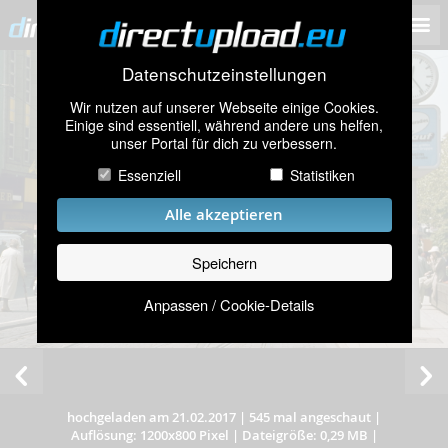
Datenschutzeinstellungen
Wir nutzen auf unserer Webseite einige Cookies.
Einige sind essentiell, während andere uns helfen,
unser Portal für dich zu verbessern.
Essenziell
Statistiken
Alle akzeptieren
Speichern
Anpassen / Cookie-Details
hochgeladen am 21.02.2017
|
545 mal angeschaut
|
Auflösung: 1200x800 Pixel
|
Dateigröße: 0,29 MB
|