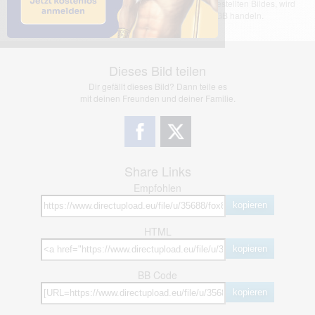
übernimmt keinerlei Haftung für den Inhalt des dargestellten Bildes, wird
jedoch bei Verstößen nach §2(3) unserer AGB handeln.
Dieses Bild teilen
Dir gefällt dieses Bild? Dann teile es
mit deinen Freunden und deiner Familie.
Share Links
Empfohlen
kopieren
HTML
kopieren
BB Code
kopieren