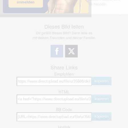
jedoch bei Verstößen nach §2(3) unserer AGB handeln.
Dieses Bild teilen
Dir gefällt dieses Bild? Dann teile es
mit deinen Freunden und deiner Familie.
Share Links
Empfohlen
kopieren
HTML
kopieren
BB Code
kopieren
Hotlink