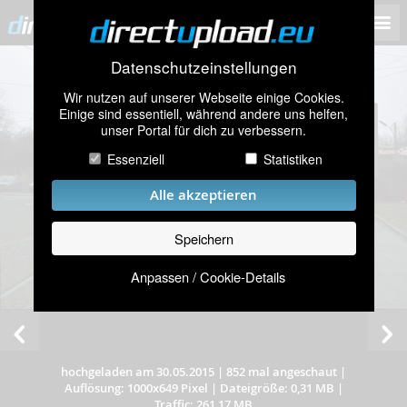
Datenschutzeinstellungen
Wir nutzen auf unserer Webseite einige Cookies.
Einige sind essentiell, während andere uns helfen,
unser Portal für dich zu verbessern.
Essenziell
Statistiken
Alle akzeptieren
Speichern
Anpassen / Cookie-Details
hochgeladen am 30.05.2015
|
852 mal angeschaut
|
Auflösung: 1000x649 Pixel
|
Dateigröße: 0,31 MB
|
Traffic: 261,17 MB