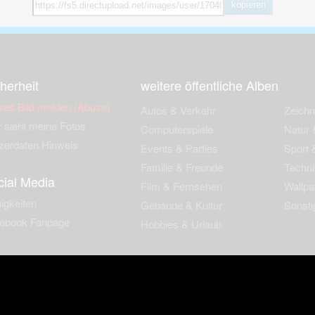
kopieren
herheit
weitere öffentliche Alben
ses Bild melden (Abuse)
Autos & Verkehr
Zeich
 sieht meine Fotos
Computerspiele
Natur 
zerdaten Hinweis
Events & Parties
Sport &
Familie & Freunde
Techni
cial Media
Film & Fernsehen
Wallpa
igkeiten
Gebäude & Kultur
Sonsti
ebook Fanpage
Hobbies & Urlaub
zungsbedingungen
Cookies & Tracking
Werbung
Impressu