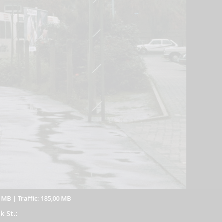
3 MB
|
Traffic: 185,00 MB
k St.: