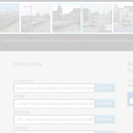
Directupload übernimmt keinerlei Haftung für den Inhalt des dargestellten Bildes
Share Links
Be
F
Empfohlen
Spa
war
kopieren
HTML
kopieren
BB Code
kopieren
Hotlink