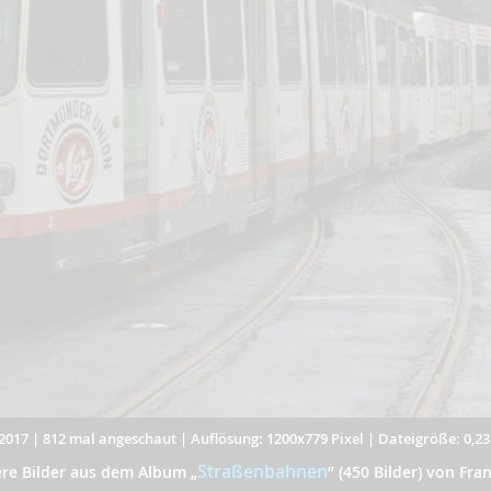
2017
|
812 mal angeschaut
|
Auflösung: 1200x779 Pixel
|
Dateigröße: 0,2
Straßenbahnen
ere Bilder aus dem Album
„
”
(450 Bilder) von Fran