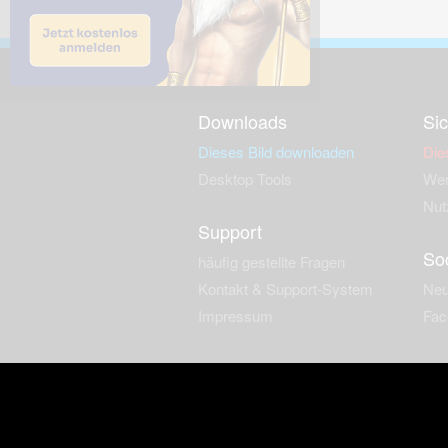
Downloads
Sic
Dieses Bild downloaden
Die
Desktop Tools
Wer
Nut
Support
So
häufig gestellte Fragen
Kontakt & Support-System
Neu
Impressum
Fac
Haftungsauschluss
Nut