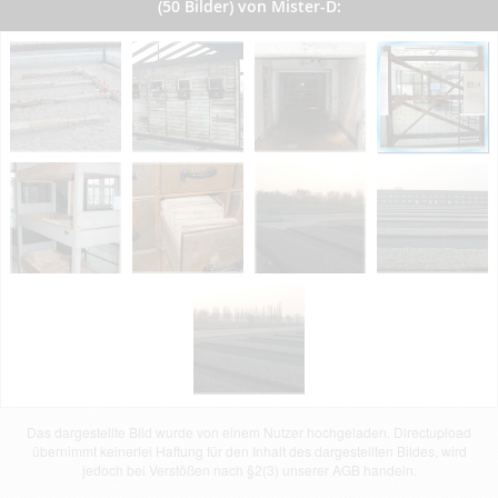
(50 Bilder) von Mister-D:
Das dargestellte Bild wurde von einem Nutzer hochgeladen. Directupload
übernimmt keinerlei Haftung für den Inhalt des dargestellten Bildes, wird
jedoch bei Verstößen nach §2(3) unserer AGB handeln.