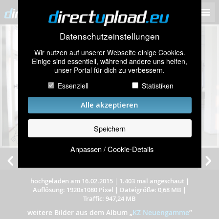
Datenschutzeinstellungen
Wir nutzen auf unserer Webseite einige Cookies.
Einige sind essentiell, während andere uns helfen,
unser Portal für dich zu verbessern.
Essenziell
Statistiken
Alle akzeptieren
Speichern
Anpassen / Cookie-Details
hochgeladen am 16.02.2015
|
1.403 mal angeschaut
|
Auflösung: 1920x1080 Pixel
|
Dateigröße: 0,68 MB
|
Traffic: 947,24 MB
weitere Bilder aus dem Album
„
KZ Neuengamme
”