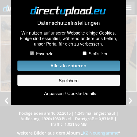
Datenschutzeinstellungen
Wir nutzen auf unserer Webseite einige Cookies.
Einige sind essentiell, während andere uns helfen,
unser Portal für dich zu verbessern.
Essenziell
Statistiken
Alle akzeptieren
Speichern
Anpassen / Cookie-Details
hochgeladen am 16.02.2015
|
1.249 mal angeschaut
|
Auflösung: 1920x1080 Pixel
|
Dateigröße: 0,83 MB
|
Traffic: 1.031,86 MB
weitere Bilder aus dem Album
„
KZ Neuengamme
”