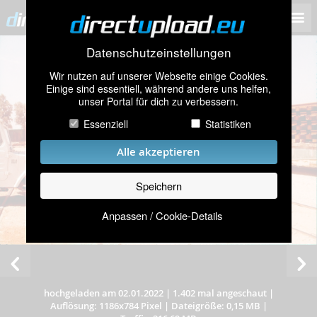
Datenschutzeinstellungen
Wir nutzen auf unserer Webseite einige Cookies.
Einige sind essentiell, während andere uns helfen,
unser Portal für dich zu verbessern.
Essenziell
Statistiken
Alle akzeptieren
Speichern
Anpassen / Cookie-Details
hochgeladen am 02.01.2022
|
1.402 mal angeschaut
|
Auflösung: 1186x784 Pixel
|
Dateigröße: 0,15 MB
|