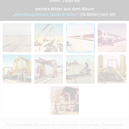
Traffic: 216,69 MB
weitere Bilder aus dem Album
„
Gleisbauarbeiten Saudi-Arabien
”
(18 Bilder) von GG:
Das dargestellte Bild wurde von einem Nutzer hochgeladen. Directupload