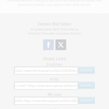
übernimmt keinerlei Haftung für den Inhalt des dargestellten Bildes, wird
jedoch bei Verstößen nach §2(3) unserer AGB handeln.
Dieses Bild teilen
Dir gefällt dieses Bild? Dann teile es
mit deinen Freunden und deiner Familie.
Share Links
Empfohlen
kopieren
HTML
kopieren
BB Code
kopieren