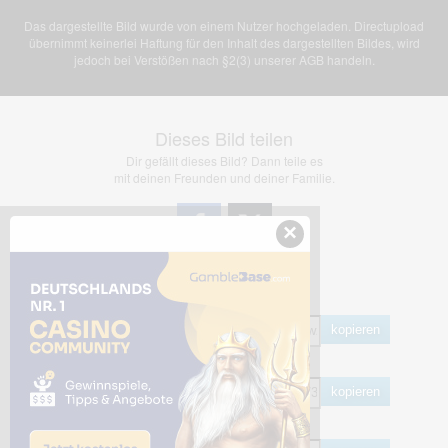
Das dargestellte Bild wurde von einem Nutzer hochgeladen. Directupload
übernimmt keinerlei Haftung für den Inhalt des dargestellten Bildes, wird
jedoch bei Verstößen nach §2(3) unserer AGB handeln.
Dieses Bild teilen
Dir gefällt dieses Bild? Dann teile es
mit deinen Freunden und deiner Familie.
×
Share Links
Empfohlen
kopieren
HTML
kopieren
BB Code