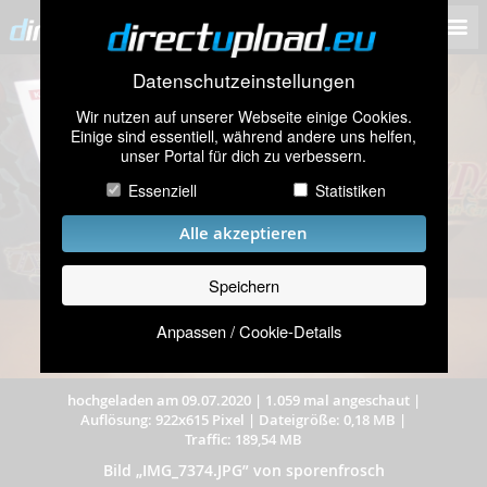
Datenschutzeinstellungen
Wir nutzen auf unserer Webseite einige Cookies.
Einige sind essentiell, während andere uns helfen,
unser Portal für dich zu verbessern.
Essenziell
Statistiken
Alle akzeptieren
Speichern
Anpassen / Cookie-Details
hochgeladen am 09.07.2020
|
1.059 mal angeschaut
|
Auflösung: 922x615 Pixel
|
Dateigröße: 0,18 MB
|
Traffic: 189,54 MB
Bild „IMG_7374.JPG” von sporenfrosch