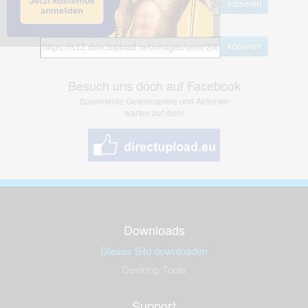
kopieren
Hotlink
kopieren
Besuch uns doch auf Facebook
Spannende Gewinnspiele und Aktionen
warten auf dich!
Downloads
Dieses Bild downloaden
Desktop Tools
Support