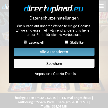
Datenschutzeinstellungen
Wir nutzen auf unserer Webseite einige Cookies.
Einige sind essentiell, während andere uns helfen,
unser Portal für dich zu verbessern.
Essenziell
Statistiken
Alle akzeptieren
Speichern
Anpassen / Cookie-Details
hochgeladen am 30.04.2015
|
1.147 mal angeschaut
|
Auflösung: 922x692 Pixel
|
Dateigröße: 0,31 MB
|
Traffic: 361,01 MB