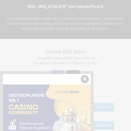
Bild „IMG_0706.JPG” von sporenfrosch
Das dargestellte Bild wurde von einem Nutzer hochgeladen. Directupload
übernimmt keinerlei Haftung für den Inhalt des dargestellten Bildes, wird
jedoch bei Verstößen nach §2(3) unserer AGB handeln.
Dieses Bild teilen
Dir gefällt dieses Bild? Dann teile es
mit deinen Freunden und deiner Familie.
×
Share Links
Empfohlen
kopieren
HTML
kopieren