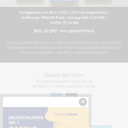
hochgeladen am 08.11.2025
|
237 mal angeschaut
|
Auflösung: 990x933 Pixel
|
Dateigröße: 0,38 MB
|
Traffic: 91,16 MB
Bild „62.JPG” von sporenfrosch
Das dargestellte Bild wurde von einem Nutzer hochgeladen. Directupload
übernimmt keinerlei Haftung für den Inhalt des dargestellten Bildes, wird
jedoch bei Verstößen nach §2(3) unserer AGB handeln.
Dieses Bild teilen
Dir gefällt dieses Bild? Dann teile es
mit deinen Freunden und deiner Familie.
×
Share Links
Empfohlen