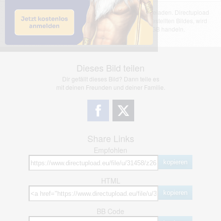
Das dargestellte Bild wurde von einem Nutzer hochgeladen. Directupload
übernimmt keinerlei Haftung für den Inhalt des dargestellten Bildes, wird
jedoch bei Verstößen nach §2(3) unserer AGB handeln.
Dieses Bild teilen
Dir gefällt dieses Bild? Dann teile es
mit deinen Freunden und deiner Familie.
Share Links
Empfohlen
kopieren
HTML
kopieren
BB Code