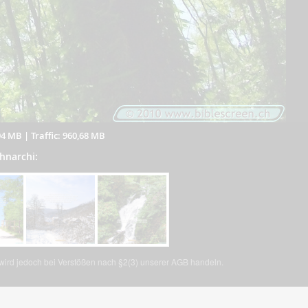
94 MB
|
Traffic: 960,68 MB
chnarchi:
, wird jedoch bei Verstößen nach §2(3) unserer AGB handeln.