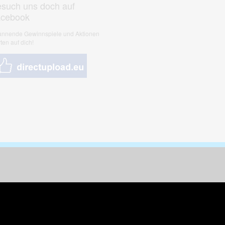
such uns doch auf
acebook
nnende Gewinnspiele und Aktionen
ten auf dich!
nungen & Kunst
& Tiere