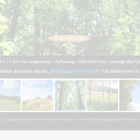
011
|
1.017 mal angeschaut
|
Auflösung: 1280x1024 Pixel
|
Dateigröße: 0,
Wallpaper-christlich
 Bilder aus dem Album
„
”
(185 Bilder) von S
Directupload übernimmt keinerlei Haftung für den Inhalt des dargestellten Bildes