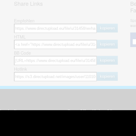
Share Links
Be
F
Empfohlen
Spa
war
kopieren
HTML
kopieren
BB Code
kopieren
Hotlink
kopieren
herheit
weitere öffentliche Alben
ses Bild melden (Abuse)
Autos & Verkehr
Zeich
 sieht meine Fotos
Computerspiele
Natur 