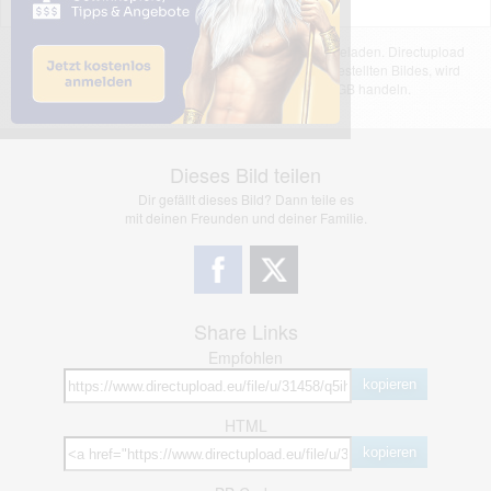
Das dargestellte Bild wurde von einem Nutzer hochgeladen. Directupload
übernimmt keinerlei Haftung für den Inhalt des dargestellten Bildes, wird
jedoch bei Verstößen nach §2(3) unserer AGB handeln.
Dieses Bild teilen
Dir gefällt dieses Bild? Dann teile es
mit deinen Freunden und deiner Familie.
Share Links
Empfohlen
kopieren
HTML
kopieren