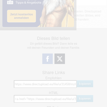
Das dargestellte Bild wurde von einem Nutzer hochgeladen. Directupload
übernimmt keinerlei Haftung für den Inhalt des dargestellten Bildes, wird
jedoch bei Verstößen nach §2(3) unserer AGB handeln.
Dieses Bild teilen
Dir gefällt dieses Bild? Dann teile es
mit deinen Freunden und deiner Familie.
Share Links
Empfohlen
kopieren
HTML
kopieren