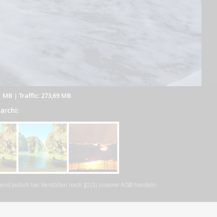
1 MB
|
Traffic: 273,69 MB
archi:
, wird jedoch bei Verstößen nach §2(3) unserer AGB handeln.