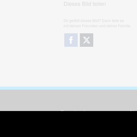
Dieses Bild teilen
Dir gefällt dieses Bild? Dann teile es
mit deinen Freunden und deiner Familie.
Downloads
Sic
Dieses Bild downloaden
Die
Desktop Tools
Wer