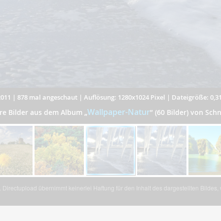
2011
|
878 mal angeschaut
|
Auflösung: 1280x1024 Pixel
|
Dateigröße: 0,3
Wallpaper-Natur
re Bilder aus dem Album
„
”
(60 Bilder) von Schn
Directupload übernimmt keinerlei Haftung für den Inhalt des dargestellten Bildes