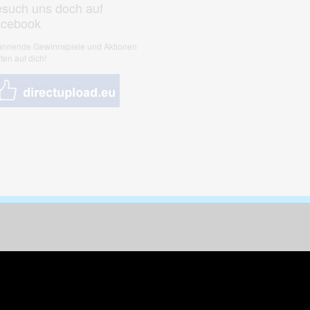
such uns doch auf
acebook
nnende Gewinnspiele und Aktionen
ten auf dich!
nungen & Kunst
& Tiere