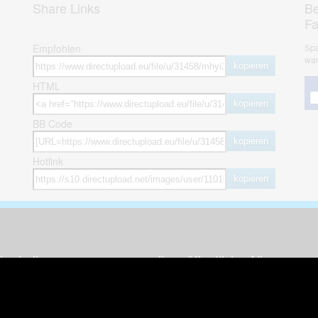
Share Links
Be
F
Empfohlen
Spa
war
kopieren
HTML
kopieren
BB Code
kopieren
Hotlink
kopieren
herheit
weitere öffentliche Alben
ses Bild melden (Abuse)
Autos & Verkehr
Zeich
 sieht meine Fotos
Computerspiele
Natur 