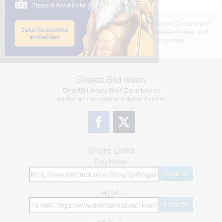
Das dargestellte Bild wurde von einem Nutzer hochgeladen. Directupload
übernimmt keinerlei Haftung für den Inhalt des dargestellten Bildes, wird
jedoch bei Verstößen nach §2(3) unserer AGB handeln.
Dieses Bild teilen
Dir gefällt dieses Bild? Dann teile es
mit deinen Freunden und deiner Familie.
Share Links
Empfohlen
kopieren
HTML
kopieren