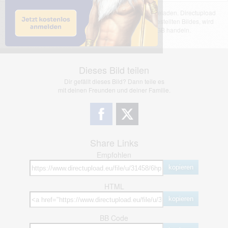
Das dargestellte Bild wurde von einem Nutzer hochgeladen. Directupload
übernimmt keinerlei Haftung für den Inhalt des dargestellten Bildes, wird
jedoch bei Verstößen nach §2(3) unserer AGB handeln.
Dieses Bild teilen
Dir gefällt dieses Bild? Dann teile es
mit deinen Freunden und deiner Familie.
Share Links
Empfohlen
kopieren
HTML
kopieren
BB Code