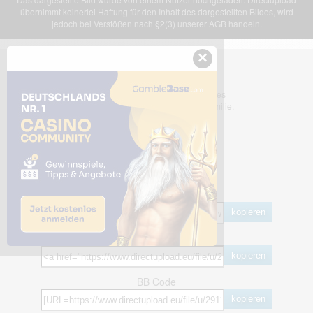
übernimmt keinerlei Haftung für den Inhalt des dargestellten Bildes, wird
jedoch bei Verstößen nach §2(3) unserer AGB handeln.
×
Dieses Bild teilen
Dir gefällt dieses Bild? Dann teile es
mit deinen Freunden und deiner Familie.
Share Links
Empfohlen
kopieren
HTML
kopieren
BB Code
kopieren